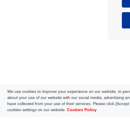
Network Technology
Products
HOME
Case Study
Downl
We use cookies to improve your experience on our website, to perso
S
FAQ
about your use of our website with our social media, advertising an
have collected from your use of their services. Please click [Accept 
cookies settings on our website.
Cookies Policy
Follow us