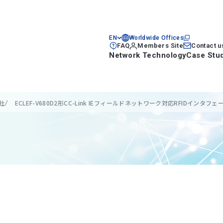
EN
Worldwide Offices
FAQ
Members Site
Contact u
Network Technology
Case Stu
社
ECLEF-V680D2形CC-Link IEフィールドネットワーク対応RFIDインタフ