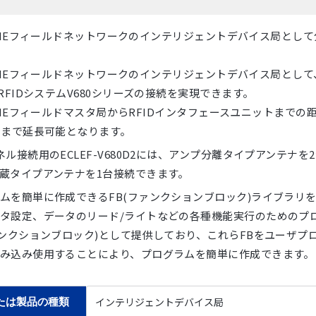
ink IEフィールドネットワークのインテリジェントデバイス局とし
ink IEフィールドネットワークのインテリジェントデバイス局とし
製RFIDシステムV680シリーズの接続を実現できます。
ink IEフィールドマスタ局からRFIDインタフェースユニットまでの
00ｍまで延長可能となります。
ネル接続用のECLEF-V680D2には、アンプ分離タイプアンテナを
蔵タイプアンテナを1台接続できます。
ムを簡単に作成できるFB(ファンクションブロック)ライブラリ
タ設定、データのリード/ライトなどの各種機能実行のためのプ
ァンクションブロック)として提供しており、これらFBをユーザプ
み込み使用することにより、プログラムを簡単に作成できます。
インテリジェントデバイス局
たは製品の種類