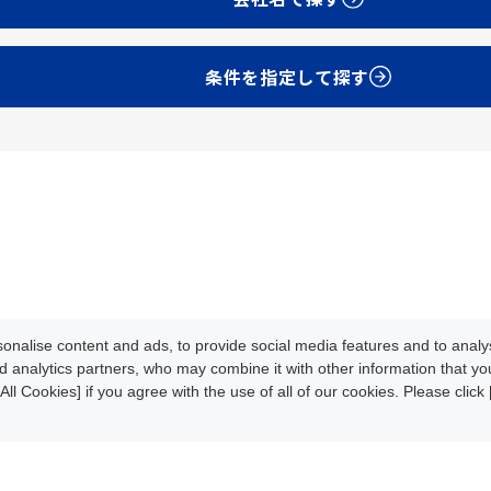
条件を指定して探す
Development
Update Info
oads
News/Events
About CLPA
nalise content and ads, to provide social media features and to analys
iteMap
Contact
d analytics partners, who may combine it with other information that y
All Cookies] if you agree with the use of all of our cookies. Please clic