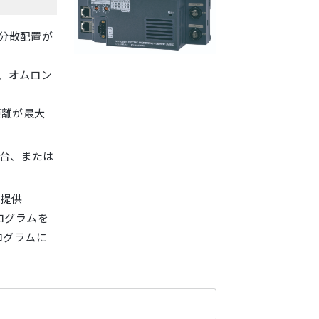
て分散配置が
て、オムロン
距離が最大
2台、または
を提供
ログラムを
ログラムに