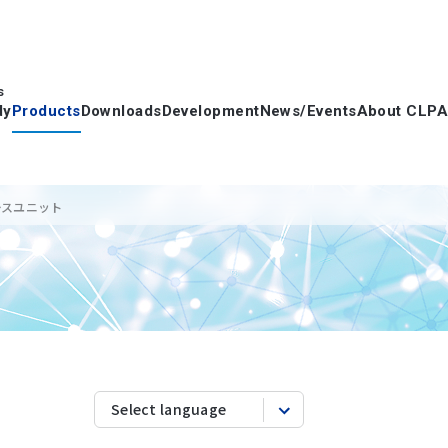
s
dy
Products
Downloads
Development
News/Events
About CLPA
ェースユニット