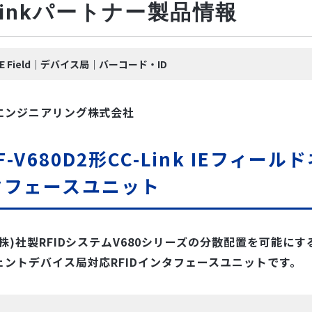
-Linkパートナー製品情報
k IE Field｜デバイス局｜バーコード・ID
エンジニアリング株式会社
EF-V680D2形CC-Link IEフィ
タフェースユニット
株)社製RFIDシステムV680シリーズの分散配置を可能にする
ェントデバイス局対応RFIDインタフェースユニットです。