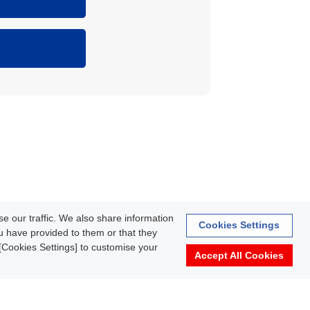
rmation
e our traffic. We also share information
Cookies Settings
ou have provided to them or that they
k [Cookies Settings] to customise your
Accept All Cookies
Terms of Use
About personal information protection