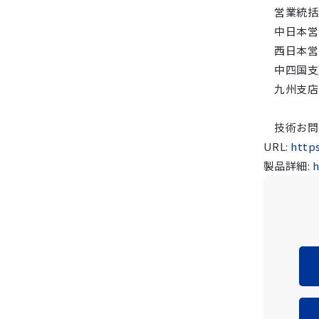
営業統括部 
中日本営業支
西日本営業支
中四国支店 
九州支店 TE
技術お問い合
URL:
http
製品詳細:
h