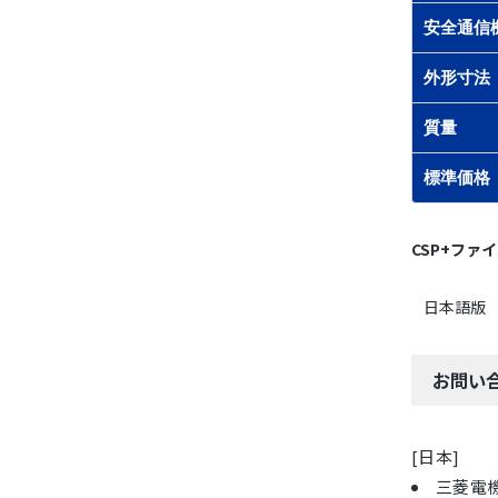
安全通信
外形寸法
質量
標準価格
CSP+ファ
日本語版
お問い
[日本]
三菱電