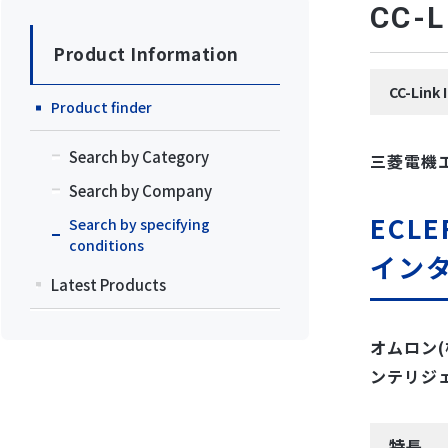
CC
Product Information
CC-Lin
Product finder
Search by Category
三菱電機
Search by Company
ECL
Search by specifying
conditions
イン
Latest Products
オムロン(
ンテリジ
特長