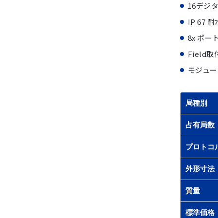
16デジタ
IP 67
8x ポート
Field
モジュー
局種別
占有局数
プロトコ
外形寸法
質量
標準価格