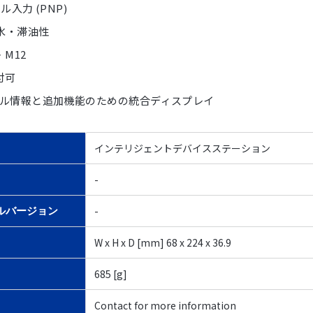
ル入力 (PNP)
 耐水・滞油性
 M12
取付可
ル情報と追加機能のための統合ディスプレイ
インテリジェントデバイスステーション
-
-
ルバージョン
W x H x D [mm] 68 x 224 x 36.9
685 [g]
Contact for more information