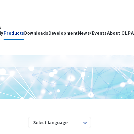
s
dy
Products
Downloads
Development
News/Events
About CLPA