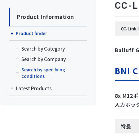
CC
Product Information
CC-Lin
Product finder
Search by Category
Balluff
Search by Company
BNI C
Search by specifying
conditions
Latest Products
8x M12
入力ボック
特長