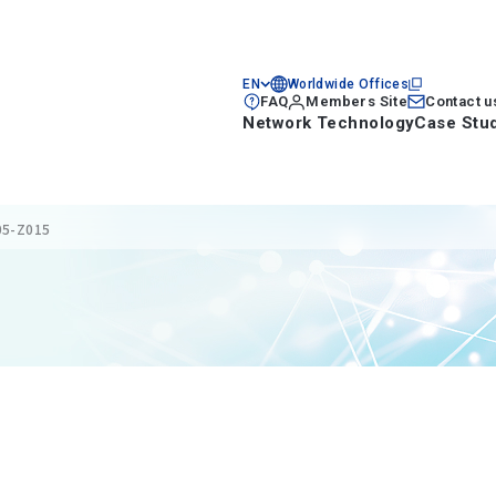
EN
Worldwide Offices
FAQ
Members Site
Contact u
Network Technology
Case Stu
05-Z015