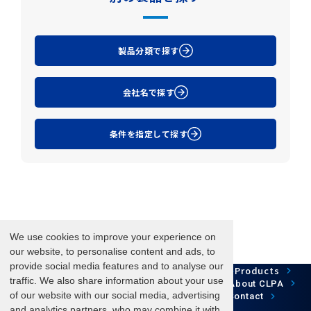
製品分類で探す
会社名で探す
条件を指定して探す
We use cookies to improve your experience on
our website, to personalise content and ads, to
provide social media features and to analyse our
Network Technology
Products
HOME
Case Study
traffic. We also share information about your use
Development
Downloads
News/Events
About CLPA
Update Information
SiteMap
of our website with our social media, advertising
FAQ
Contact
and analytics partners, who may combine it with