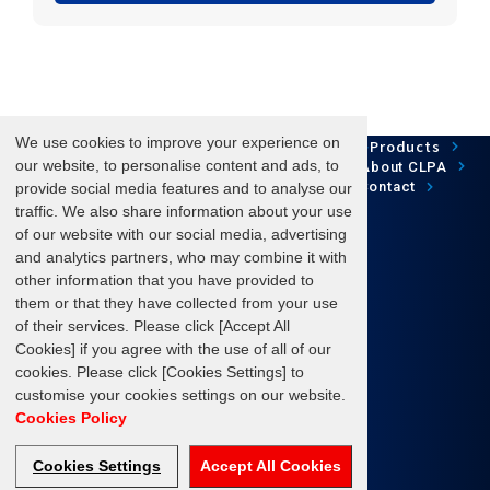
We use cookies to improve your experience on
Network Technology
Products
HOME
Case Study
Development
our website, to personalise content and ads, to
Downloads
News/Events
About CLPA
Update Information
SiteMap
FAQ
Contact
provide social media features and to analyse our
traffic. We also share information about your use
of our website with our social media, advertising
and analytics partners, who may combine it with
Follow us
other information that you have provided to
them or that they have collected from your use
of their services. Please click [Accept All
Cookies] if you agree with the use of all of our
cookies. Please click [Cookies Settings] to
Terms of Use
About personal information protection
customise your cookies settings on our website.
Cookies Policy
©CC-Link Partner Association
Cookies Settings
Accept All Cookies