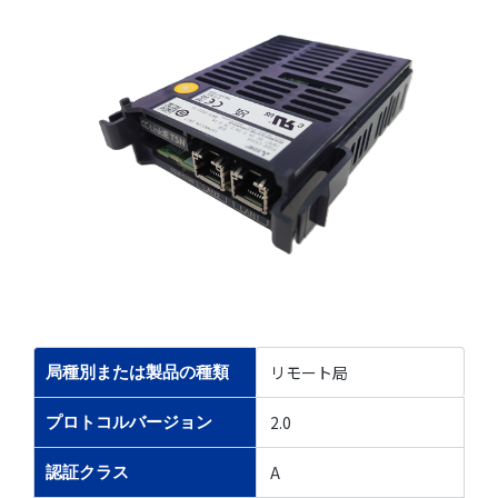
リモート局
局種別または製品の種類
2.0
プロトコルバージョン
A
認証クラス