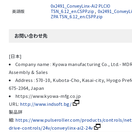
0x2491_ConveyLinx-Ai2 PLCIO
英語版
TSN_6.12_en.CSPP.zip
,
0x2491_ConveyLi
ZPA TSN_6.12_en.CSPP.zip
お問い合わせ先
[日本]
Company name : Kyowa manufacturing Co., Ltd.- MD
Assembly & Sales
Address : 570-10, Kubota-Cho, Kasai-city, Hyogo Pre
675-2364, Japan
https://www.kyowa-mfg.co.jp
URL:
http://www.indsoft.bg/
製品詳
細:
https://www.pulseroller.com/products/controls/ne
drive-controls/24v/conveylinx-ai2-24v