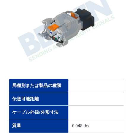
局種別または製品の種類
伝送可能距離
ケーブル外径/外形寸法
0.048 lbs
質量