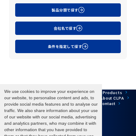
製品分類で探す
会社名で探す
条件を指定して探す
We use cookies to improve your experience on
Network Technology
Products
HOME
Case Study
Development
our website, to personalise content and ads, to
Downloads
News/Events
About CLPA
Update Information
SiteMap
FAQ
Contact
provide social media features and to analyse our
traffic. We also share information about your use
of our website with our social media, advertising
and analytics partners, who may combine it with
Follow us
other information that you have provided to