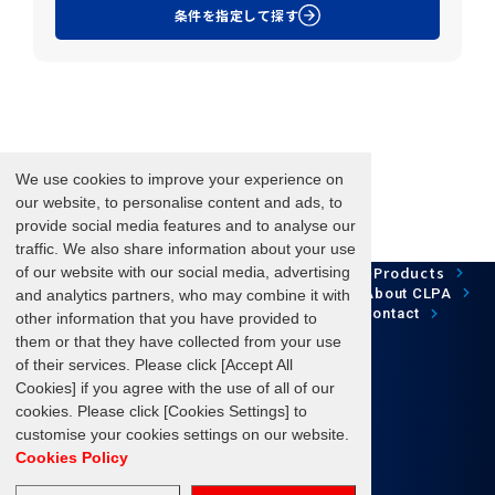
条件を指定して探す
We use cookies to improve your experience on
our website, to personalise content and ads, to
provide social media features and to analyse our
traffic. We also share information about your use
Network Technology
Products
of our website with our social media, advertising
HOME
Case Study
Development
Downloads
News/Events
About CLPA
and analytics partners, who may combine it with
Update Information
SiteMap
FAQ
Contact
other information that you have provided to
them or that they have collected from your use
of their services. Please click [Accept All
Cookies] if you agree with the use of all of our
Follow us
cookies. Please click [Cookies Settings] to
customise your cookies settings on our website.
Cookies Policy