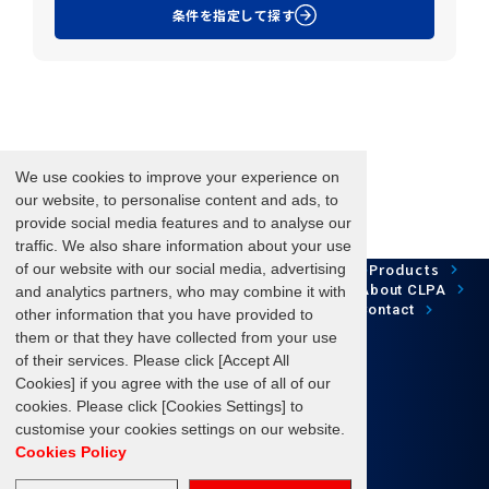
条件を指定して探す
We use cookies to improve your experience on
our website, to personalise content and ads, to
provide social media features and to analyse our
traffic. We also share information about your use
Network Technology
Products
of our website with our social media, advertising
HOME
Case Study
Development
Downloads
News/Events
About CLPA
and analytics partners, who may combine it with
Update Information
SiteMap
FAQ
Contact
other information that you have provided to
them or that they have collected from your use
of their services. Please click [Accept All
Cookies] if you agree with the use of all of our
Follow us
cookies. Please click [Cookies Settings] to
customise your cookies settings on our website.
Cookies Policy