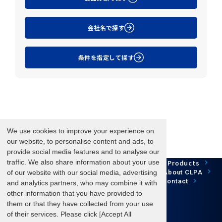
会社名で探す
条件を指定して探す
We use cookies to improve your experience on
our website, to personalise content and ads, to
provide social media features and to analyse our
Network Technology
Products
traffic. We also share information about your use
HOME
Case Study
Development
Downloads
News/Events
About CLPA
of our website with our social media, advertising
Update Information
SiteMap
FAQ
Contact
and analytics partners, who may combine it with
other information that you have provided to
them or that they have collected from your use
of their services. Please click [Accept All